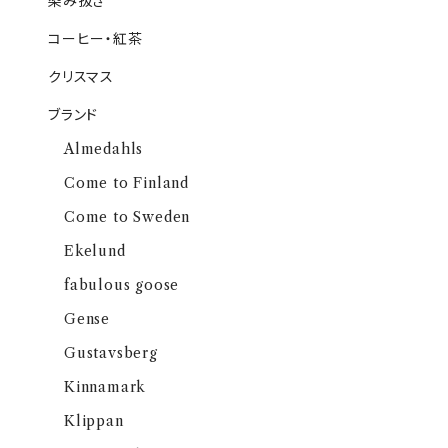
染み抜き
コーヒー・紅茶
クリスマス
ブランド
Almedahls
Come to Finland
Come to Sweden
Ekelund
fabulous goose
Gense
Gustavsberg
Kinnamark
Klippan