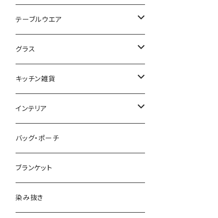
テーブルウエア
プレート・ボウル（陶磁器）
グラス
プレート・ボウル（ガラス）
ワイン・シャンパン
キッチン雑貨
ティーカップ・マグ
タンブラー・ビール
テーブルランナー、プレースマット、クロ
インテリア
ス
カラフェ
ファブリックパネル
バッグ・ポーチ
調味料入れ・保存容器
カトラリー
収納
ブランケット
キッチンタオル
子供用食器
フラワーベース
染み抜き
キッチン小物