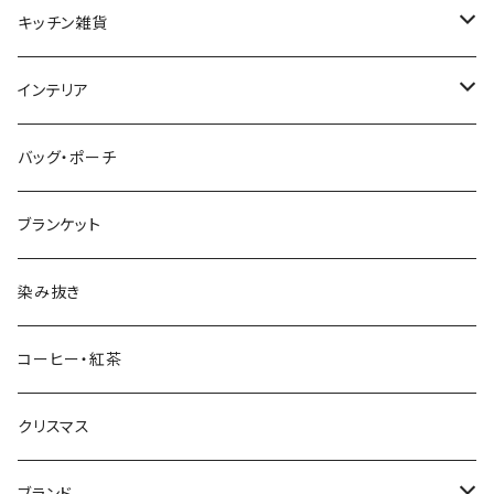
プレート・ボウル（ガラス）
ワイン・シャンパン
キッチン雑貨
ティーカップ・マグ
タンブラー・ビール
テーブルランナー、プレースマット、クロス
インテリア
カラフェ
調味料入れ・保存容器
ファブリックパネル
バッグ・ポーチ
カトラリー
キッチンタオル
収納
ブランケット
子供用食器
キッチン小物
フラワーベース
染み抜き
スポンジ・スポンジワイプ
キャンドルホルダー
コーヒー・紅茶
ペーパーナプキン
ポスター
クリスマス
オーナメント