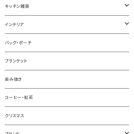
プレート・ボウル（ガラス）
ワイン・シャンパン
キッチン雑貨
ティーカップ・マグ
タンブラー・ビール
テーブルランナー、プレースマット、クロス
インテリア
カラフェ
調味料入れ・保存容器
ファブリックパネル
バッグ・ポーチ
カトラリー
キッチンタオル
収納
ブランケット
子供用食器
キッチン小物
フラワーベース
染み抜き
スポンジ・スポンジワイプ
キャンドルホルダー
コーヒー・紅茶
ペーパーナプキン
ポスター
クリスマス
オーナメント