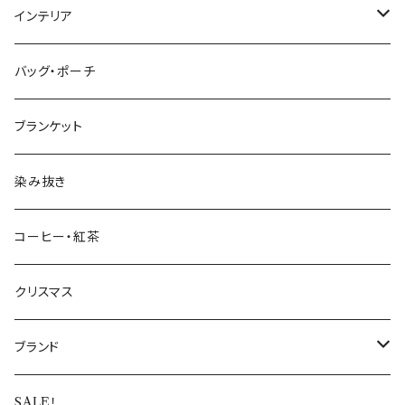
ティーカップ・マグ
タンブラー・ビール
テーブルランナー、プレースマット、クロス
インテリア
カラフェ
調味料入れ・保存容器
ファブリックパネル
バッグ・ポーチ
カトラリー
キッチンタオル
収納
ブランケット
子供用食器
キッチン小物
フラワーベース
染み抜き
スポンジ・スポンジワイプ
キャンドルホルダー
コーヒー・紅茶
ペーパーナプキン
ポスター
クリスマス
オーナメント
ブランド
北欧生地
Almedahls
SALE！