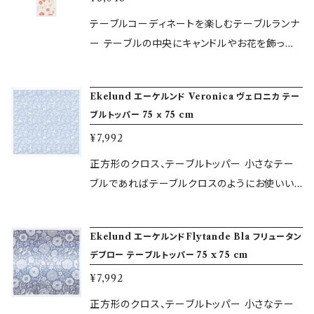
て楽しんでもおしゃれです。 スウェーデンの田舎
ド製品はすべてオーガニック（無農薬栽培によ
にある小さな家。 自然に囲まれた庭には花が咲
テーブルコーディネートを楽しむテーブルランナ
る）の素材を原料にしており、環境負荷のない製
き誇り、ベリー狩りやきのこ狩り、夜には満点の
ー テーブルの中央にキャンドルやお花を飾った
法で製造しています。
星を見上げる生活を思い起こさせるデザインで
りする際にはよりきれいにおしゃれに見えます。
す。 ■商品仕様■ サイズ：35 x 120 cm 素材：
テーブルをすっぽり覆うテーブルクロスも素敵
Ekelund エーケルンド Veronica ヴェロニカ テー
オーガニックコットン100% デザイン：Leiif Ho
ですが、クロスよりも気軽に使えます。 しっかり
ブルトッパー 75 ｘ 75 cm
lgersson この他、カタログからお選びいただい
としたテーブルセンターはインテリアむきの綾織
¥7,992
た商品をスウェーデンの工場からのお取り寄せ
りですので、使えば使うほどに風合いと使いやす
も行っております。 各種カタログはこちらよりご
さを増し、長く愛用いただけます。 Kornvallmo
正方形のクロス、テーブルトッパー 小さなテー
覧いただけます。 https://www.mizuiro-buti
(コンヴァルモ) ヒナゲシの花の淡い赤がアク
ブルであればテーブルクロスのようにお使いい
k.jp/blog/2018/09/01/144743 ＜エーケルン
セントになる美しいデザインです。 ■商品仕様■
ただいたり、サイズが大きな正方形の テーブル
ドについて＞ 1702年創業のエーケルンドは、ス
サイズ：35 x 120 cm 素材： オーガニックコット
ではトッパーの角を天板の外に垂らすよう使う
ウェーデン老舗のテキスタイルブランドです。 伝
Ekelund エーケルンドFlytande Bla フリュータン
ン100% デザイン：Ann Hjers この他、カタログ
などおしゃれなテーブルコーディネートを 楽し
デブロー テーブルトッパー 75 x 75 cm
統的な技術をもとに、革新的かつ自由な発想で
からお選びいただいた商品をスウェーデンの工
めます。 しっかりとしたテーブルセンターはイン
製品を開発し続けています。 エーケルンド製品
¥7,992
場からのお取り寄せも行っております。 各種カタ
テリアむきの綾織りですので、使えば使うほどに
はすべてオーガニック（無農薬栽培による）の素
ログはこちらよりご覧いただけます。 https://w
風合いと 使いやすさを増し、長く愛用いただけ
正方形のクロス、テーブルトッパー 小さなテー