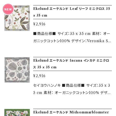
続けています。 エーケルンド製品はすべてオー
ーデンの工場からのお取り寄せも行っておりま
Ekelund エーケルンド Leaf リーフ ミニクロス 35
ガニック（無農薬栽培による）の素材を原料にし
す。 各種カタログはこちらよりご覧いただけま
ｘ 35 cm
ており、環境負荷のない製法で製造しています。
す。 https://www.mizuiro-butik.jp/blog/2
¥2,916
小さなお子様から大人まで安心してお使いいた
018/09/01/144743 ＜エーケルンドについて＞
だけます。
1695年創業のエーケルンドは、スウェーデン老
■商品仕様■ サイズ：35 x 35 cm 素材： オー
舗のテキスタイルブランドです。 伝統的な技術を
ガニックコットン100% デザイン：Veronika Sei
もとに、革新的かつ自由な発想で製品を開発し
pel この他、カタログからお選びいただいた商
続けています。 エーケルンド製品はすべてオー
品をスウェーデンの工場からのお取り寄せも行
Ekelund エーケルンド Incana インカナ ミニクロ
ガニック（無農薬栽培による）の素材を原料にし
っております。 各種カタログはこちらよりご覧い
ス 35 ｘ 35 cm
ており、環境負荷のない製法で製造しています。
ただけます。 https://www.mizuiro-butik.jp/
¥2,916
小さなお子様から大人まで安心してお使いいた
blog/2018/09/01/144743 ＜エーケルンドに
だけます。
ついて＞ 1695年創業のエーケルンドは、スウェ
セイヨウハンノキ ■商品仕様■ サイズ：35 x 3
ーデン老舗のテキスタイルブランドです。 伝統的
5 cm 素材： オーガニックコットン100% デザイ
な技術をもとに、革新的かつ自由な発想で製品
ン：Betty Svensson この他、カタログからお選
を開発し続けています。 エーケルンド製品はす
びいただいた商品をスウェーデンの工場からの
Ekelund エーケルンド Midsommarblomster
べてオーガニック（無農薬栽培による）の素材を
お取り寄せも行っております。 各種カタログはこ