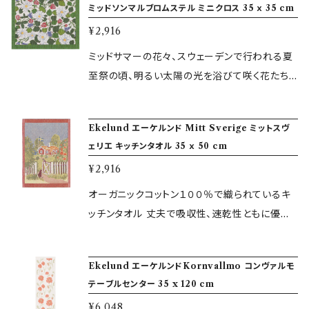
ミッドソンマルブロムステル ミニクロス 35 ｘ 35 cm
原料にしており、環境負荷のない製法で製造し
ちらよりご覧いただけます。 https://www.mizu
¥2,916
ています。 小さなお子様から大人まで安心して
iro-butik.jp/blog/2018/09/01/144743 ＜エ
お使いいただけます。
ーケルンドについて＞ 1695年創業のエーケルン
ミッドサマーの花々、スウェーデンで行われる夏
ドは、スウェーデン老舗のテキスタイルブランドで
至祭の頃、明るい太陽の光を浴びて咲く花たち
す。 伝統的な技術をもとに、革新的かつ自由な
です。 花瓶や置物の敷物としてもお使いいただ
発想で製品を開発し続けています。 エーケルン
けます。 ■商品仕様■ サイズ：35 x 35 cm 素
Ekelund エーケルンド Mitt Sverige ミットスヴ
ド製品はすべてオーガニック（無農薬栽培によ
材： オーガニックコットン100% デザイン：Leiif
ェリエ キッチンタオル 35 ｘ 50 cm
る）の素材を原料にしており、環境負荷のない製
Holgersson この他、カタログからお選びいた
¥2,916
法で製造しています。 小さなお子様から大人ま
だいた商品をスウェーデンの工場からのお取り
で安心してお使いいただけます。
寄せも行っております。 各種カタログはこちらよ
オーガニックコットン１００％で織られているキ
りご覧いただけます。 https://www.mizuiro-b
ッチンタオル 丈夫で吸収性、速乾性ともに優れ
utik.jp/blog/2018/09/01/144743 ＜エーケ
ていています。 機能性のみならずスウェーデンの
ルンドについて＞ 1695年創業のエーケルンド
風景がデザインされた可愛らしいタオルです。 使
Ekelund エーケルンドKornvallmo コンヴァルモ
は、スウェーデン老舗のテキスタイルブランドで
えば使うほどに風合いと使いやすさを増し、長く
テーブルセンター 35 x 120 cm
す。 伝統的な技術をもとに、革新的かつ自由な
愛用いただけます。 タペストリーとして壁に飾っ
¥6,048
発想で製品を開発し続けています。 エーケルン