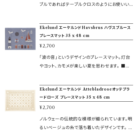
材を原料にしており、環境負荷のない製法で製
ww.mizuiro-butik.jp/blog/2018/09/01/14
ます。 Veronica (ヴェロニカ) 薄いブルーに白
ブルであればテーブルクロスのようにお使いい
造しています。 小さなお子様から大人まで安心
4743 ＜エーケルンドについて＞ 1697年創業の
とブルーの葉が描かれています。 清楚で可愛ら
ただいたり、サイズが大きな正方形の テーブル
してお使いいただけます。
エーケルンドは、スウェーデン老舗のテキスタイ
しいデザインです。 ■商品仕様■ サイズ：35 x 1
ではトッパーの角を天板の外に垂らすよう使う
ルブランドです。 伝統的な技術をもとに、革新的
Ekelund エーケルンドHavsbrus ハヴスブルース
20 cm 素材： オーガニックコットン100% デザ
などおしゃれなテーブルコーディネートを 楽し
プレースマット 35 x 48 cm
かつ自由な発想で製品を開発し続けています。
イン：Veronika Seipel この他、カタログからお
めます。 しっかりとしたテーブルセンターはイン
エーケルンド製品はすべてオーガニック（無農薬
¥2,700
選びいただいた商品をスウェーデンの工場から
テリアむきの綾織りですので、使えば使うほどに
栽培による）の素材を原料にしており、環境負荷
のお取り寄せも行っております。 各種カタログは
風合いと 使いやすさを増し、長く愛用いただけ
「波の音」というデザインのプレースマット。灯台
のない製法で製造しています。 小さなお子様か
こちらよりご覧いただけます。 https://www.mi
ます。 Flytande Bla (フリュータンデブロー) Fl
やヨット、カモメが楽しい夏を思わせます。 ■商
ら大人まで安心してお使いいただけます。
zuiro-butik.jp/blog/2018/09/01/144743
ytande Blaとは「流れる青」という意味。きれい
品仕様■ サイズ：35 x 48 cm 素材： オーガニ
＜エーケルンドについて＞ 1697年創業のエーケ
な青のグラーデーションに白い花々が浮かび上
ックコットン100% デザイン：Lotta Kjellsdott
ルンドは、スウェーデン老舗のテキスタイルブラ
Ekelund エーケルンド Attebladroseオッテブラ
がるエレガントなデザインが印象的です。 ■商品
er この他、カタログからお選びいただいた商品
ードローズ プレースマット 35 x 48 cm
ンドです。 伝統的な技術をもとに、革新的かつ自
仕様■ サイズ：75 x 75 cm 素材： オーガニッ
をスウェーデンの工場からのお取り寄せも行って
由な発想で製品を開発し続けています。 エーケ
¥2,700
クコットン100% デザイン：Betty Svensson こ
おります。 各種カタログはこちらよりご覧いただ
ルンド製品はすべてオーガニック（無農薬栽培に
の他、カタログからお選びいただいた商品をスウ
けます。 https://www.mizuiro-butik.jp/blo
ノルウェーの伝統的な模様が織られています。明
よる）の素材を原料にしており、環境負荷のない
ェーデンの工場からのお取り寄せも行っておりま
g/2018/09/01/144743 ＜エーケルンドについ
るいベージュの糸で落ち着いたデザインです。 ■
製法で製造しています。 小さなお子様から大人
す。 各種カタログはこちらよりご覧いただけま
て＞ 1703年創業のエーケルンドは、スウェーデ
商品仕様■ サイズ：35 x 48 cm 素材： コット