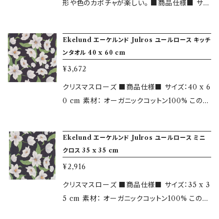
ます。 各種カタログはこちらよりご覧いただけま
形や色のカボチャが楽しい。 ■商品仕様■ サイ
す。 https://www.mizuiro-butik.jp/blog/2
ズ：35 x 50 cm 素材： オーガニックコットン10
018/09/01/144743 ＜エーケルンドについて＞
0% この他、カタログからお選びいただいた商品
Ekelund エーケルンド Julros ユールロース キッチ
1695年創業のエーケルンドは、スウェーデン老
をスウェーデンの工場からのお取り寄せも行って
ンタオル 40 x 60 cm
舗のテキスタイルブランドです。 伝統的な技術を
おります。 各種カタログはこちらよりご覧いただ
¥3,672
もとに、革新的かつ自由な発想で製品を開発し
けます。 https://www.mizuiro-butik.jp/blo
続けています。 エーケルンド製品はすべてオー
g/2018/09/01/144743 ＜エーケルンドについ
クリスマスローズ ■商品仕様■ サイズ：40 x 6
ガニック（無農薬栽培による）の素材を原料にし
て＞ 1695年創業のエーケルンドは、スウェーデ
0 cm 素材： オーガニックコットン100% この
ており、環境負荷のない製法で製造しています。
ン老舗のテキスタイルブランドです。 伝統的な技
他、カタログからお選びいただいた商品をスウェ
小さなお子様から大人まで安心してお使いいた
術をもとに、革新的かつ自由な発想で製品を開
ーデンの工場からのお取り寄せも行っておりま
だけます。
Ekelund エーケルンド Julros ユールロース ミニ
発し続けています。 エーケルンド製品はすべて
す。 各種カタログはこちらよりご覧いただけま
クロス 35 x 35 cm
オーガニック（無農薬栽培による）の素材を原料
す。 https://www.mizuiro-butik.jp/blog/2
¥2,916
にしており、環境負荷のない製法で製造していま
018/09/01/144743 ＜エーケルンドについて＞
す。 小さなお子様から大人まで安心してお使い
1695年創業のエーケルンドは、スウェーデン老
クリスマスローズ ■商品仕様■ サイズ：35 x 3
いただけます。
舗のテキスタイルブランドです。 伝統的な技術を
5 cm 素材： オーガニックコットン100% この
もとに、革新的かつ自由な発想で製品を開発し
他、カタログからお選びいただいた商品をスウェ