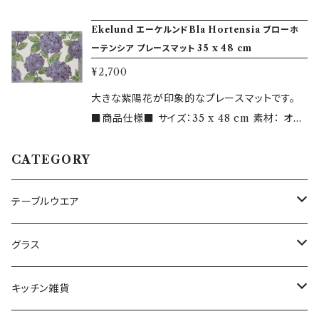
まで安心してお使いいただけます。
す。 https://www.mizuiro-butik.jp/blog/2
ン老舗のテキスタイルブランドです。 伝統的な技
ン55%、リネン45% この他、カタログからお選び
018/09/01/144743 ＜エーケルンドについて＞
Ekelund エーケルンドBla Hortensia ブローホ
術をもとに、革新的かつ自由な発想で製品を開
いただいた商品をスウェーデンの工場からのお
ーテンシア プレースマット 35 x 48 cm
1698年創業のエーケルンドは、スウェーデン老
発し続けています。
取り寄せも行っております。 各種カタログはこち
舗のテキスタイルブランドです。 伝統的な技術を
¥2,700
らよりご覧いただけます。 https://www.mizuir
もとに、革新的かつ自由な発想で製品を開発し
o-butik.jp/blog/2018/09/01/144743 ＜エ
大きな紫陽花が印象的なプレースマットです。
続けています。 エーケルンド製品はすべてオー
ーケルンドについて＞ 1704年創業のエーケルン
■商品仕様■ サイズ：35 x 48 cm 素材： オー
ガニック（無農薬栽培による）の素材を原料にし
ドは、スウェーデン老舗のテキスタイルブランドで
ガニックコットン100% デザイン：Ann Wessbla
ており、環境負荷のない製法で製造しています。
す。 伝統的な技術をもとに、革新的かつ自由な
d この他、カタログからお選びいただいた商品を
CATEGORY
小さなお子様から大人まで安心してお使いいた
発想で製品を開発し続けています。
スウェーデンの工場からのお取り寄せも行ってお
だけます。
ります。 各種カタログはこちらよりご覧いただけ
テーブルウエア
ます。 https://www.mizuiro-butik.jp/blog/
2018/09/01/144743 ＜エーケルンドについて
プレート・ボウル（陶磁器）
グラス
＞ 1705年創業のエーケルンドは、スウェーデン
老舗のテキスタイルブランドです。 伝統的な技術
プレート・ボウル（ガラス）
ワイン・シャンパン
キッチン雑貨
をもとに、革新的かつ自由な発想で製品を開発
し続けています。