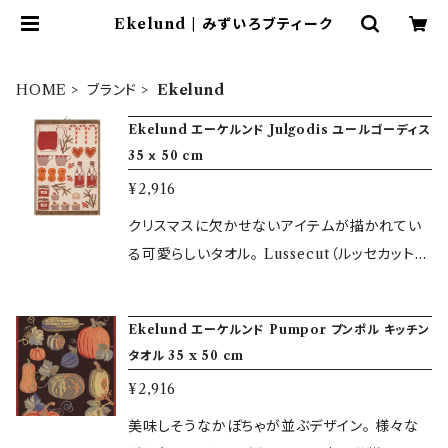
Ekelund | みずいろブティーク
HOME
ブランド
Ekelund
Ekelund エーケルンド Julgodis ユールゴーディス
35 ｘ 50 cm
¥2,916
クリスマスに欠かせないアイテムが描かれてい
る可愛らしいタオル。 Lussecut（ルッセカット/
サフランロールパン）やカップケーキが並び、外
は寒いのになんだかわくわくしてきます。 ■商品
Ekelund エーケルンド Pumpor プンポル キッチン
仕様■ サイズ：35 x 120 cm 素材： オーガニッ
タオル 35 x 50 cm
クコットン100% デザイン：Veronika Seipel
¥2,916
この他、カタログからお選びいただいた商品をス
ウェーデンの工場からのお取り寄せも行っており
美味しそうなかぼちゃが並ぶデザイン。 様々な