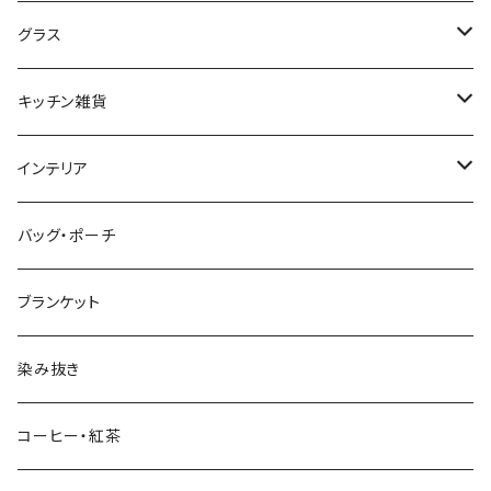
プレート・ボウル（陶磁器）
グラス
プレート・ボウル（ガラス）
ワイン・シャンパン
キッチン雑貨
ティーカップ・マグ
タンブラー・ビール
テーブルランナー、プレースマット、クロス
インテリア
カラフェ
調味料入れ・保存容器
ファブリックパネル
バッグ・ポーチ
カトラリー
キッチンタオル
収納
ブランケット
子供用食器
キッチン小物
フラワーベース
染み抜き
スポンジ・スポンジワイプ
キャンドルホルダー
コーヒー・紅茶