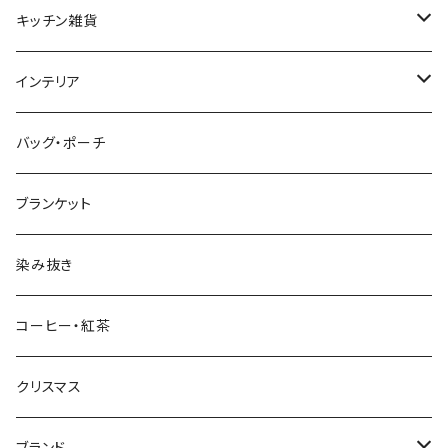
プレート・ボウル（ガラス）
ワイン・シャンパン
キッチン雑貨
ティーカップ・マグ
タンブラー・ビール
テーブルランナー、プレースマット、クロス
インテリア
カラフェ
調味料入れ・保存容器
ファブリックパネル
バッグ・ポーチ
カトラリー
キッチンタオル
収納
ブランケット
子供用食器
キッチン小物
フラワーベース
染み抜き
スポンジ・スポンジワイプ
キャンドルホルダー
コーヒー・紅茶
ペーパーナプキン
ポスター
クリスマス
オーナメント