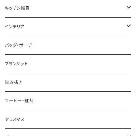
プレート・ボウル（ガラス）
ワイン・シャンパン
キッチン雑貨
ティーカップ・マグ
タンブラー・ビール
テーブルランナー、プレースマット、クロス
インテリア
カラフェ
調味料入れ・保存容器
ファブリックパネル
バッグ・ポーチ
カトラリー
キッチンタオル
収納
ブランケット
子供用食器
キッチン小物
フラワーベース
染み抜き
スポンジ・スポンジワイプ
キャンドルホルダー
コーヒー・紅茶
ペーパーナプキン
ポスター
クリスマス